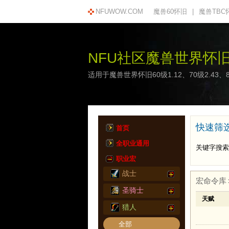
NFUWOW.COM
魔兽60怀旧
|
魔兽TBC
NFU社区魔兽世界怀
适用于魔兽世界怀旧60级1.12、70级2.43、
快速筛选S
首页
全职业通用
关键字搜索
职业宏
战士
宏命令库
圣骑士
天赋
猎人
全部