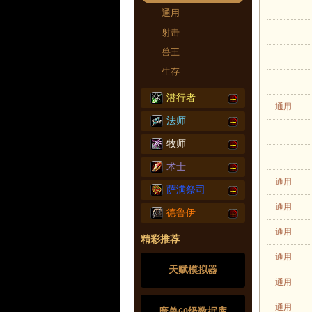
通用
射击
兽王
生存
潜行者
通用
法师
牧师
术士
通用
萨满祭司
通用
德鲁伊
通用
精彩推荐
通用
天赋模拟器
通用
通用
魔兽60级数据库