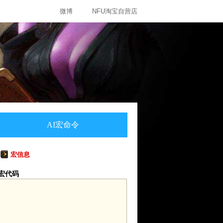
微博
NFU淘宝自营店
AI宏命令
宏信息
宏代码