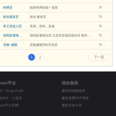
肉搏宏
贴身肉搏技能一直按
70
射击爆发宏
射击 爆发宏
70
兽王变超人宏
变身，首饰，急速
70
假死影遁喝水宏
假死影遁喝水宏 注意竞技场里面的话 要把水的名字改成竞技场的水
70
灵猴+威慑
灵猴威慑同时开的宏
70
1
2
下一页
team平台
综合板块
Z1（King of kill）
魔兽60级数据库
地求生：大逃杀
魔兽免费DKP系统
team平台官网
魔兽宏命令库