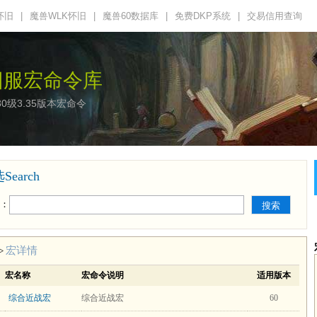
怀旧
|
魔兽WLK怀旧
|
魔兽60数据库
|
免费DKP系统
|
交易信用查询
旧服宏命令库
80级3.35版本宏命令
earch
：
宏详情
>
宏名称
宏命令说明
适用版本
综合近战宏
综合近战宏
60