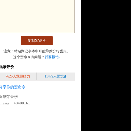
复制宏命令
注意：粘贴到记事本中可能导致分行丢失。
这个宏命令有问题？
我要报错»
玩家评价
7626人觉得给力
11479人觉坑爹
分享你的宏命令
贡献荣誉榜
zhessg
48400161