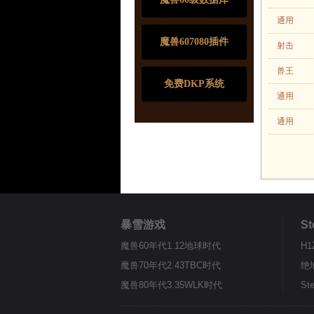
通用
魔兽607080插件
射击
兽王
免费DKP系统
通用
通用
暴雪游戏
S
魔兽60年代1.12地球时代
H1
魔兽70年代2.43TBC时代
绝
魔兽80年代3.35WLK时代
S