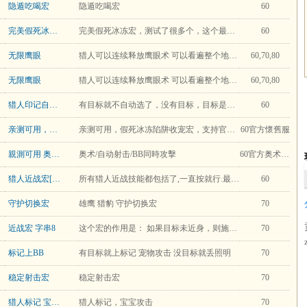
隐遁吃喝宏
隐遁吃喝宏
60
完美假死冰冻宏
完美假死冰冻宏，测试了很多个，这个最好，非战斗状态直接放冰冻，战斗状态收宝宝，取消当前目标，假死，冰冻，选回刚才目标
60
无限鹰眼
猎人可以连续释放鹰眼术 可以看遍整个地图 找怪 做任务 看刷新神技能
60,70,80
无限鹰眼
猎人可以连续释放鹰眼术 可以看遍整个地图 找怪 做任务 看刷新神技能
60,70,80
猎人印记自动选择目标BB攻击宏
有目标就不自动选了，没有目标，目标是友好的或者目标是死亡的都会自动选目标
60
亲测可用，假死冰冻陷阱收宠宏，支持官方怀旧服
亲测可用，假死冰冻陷阱收宠宏，支持官方怀旧服，有可能需要放2下
60官方懷舊服
親測可用 奥术/自动射击/BB上
奥术/自动射击/BB同時攻擊
60官方奥术/自动射击/BB上
猎人近战宏[Ж承诺Ж ]
所有猎人近战技能都包括了,一直按就行.最后一行的意思:如果对方身上已有摔绊效果的话，就只用1级搅拌;如果无,则用3级搅拌.(省蓝)
60
守护切换宏
雄鹰 猎豹 守护切换宏
70
近战宏 字串8
这个宏的作用是： 如果目标未近身，则施放自动射击， 若目标近身，则顺次施放猛禽+摔绊，5秒后/脱离战斗/切换目标的情况下重置，同时猫鼬或者反击可用时施放相应技能 经过一下午的反复测试与改良， 加上fattyjelly的帮助，这个宏已经相当完美了，基本不会出现卡技能的情况。 之前我担心由于猛禽施放失败之类的原因会导致摔绊无法施放， 但是通过在卡拉赞骷髅级怪身上试验暂时还没有发现有此问题。 so， 大家放心使用吧， 即使会因为不可预料之情况出现摔绊不能，那可能性也是极小的。 注：这个宏唯一的一点小小不足，就是反击和摔绊同时可用的时候，不能优先施放反击，这个希望日后
70
标记上BB
有目标就上标记 宠物攻击 没目标就丢照明
70
稳定射击宏
稳定射击宏
70
猎人标记 宝宝攻击
猎人标记，宝宝攻击
70