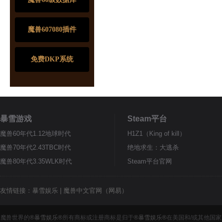
魔兽607080插件
免费DKP系统
暴雪游戏
Steam平台
魔兽60年代1.12地球时代
H1Z1（King of kill）
魔兽70年代2.43TBC时代
绝地求生：大逃杀
魔兽80年代3.35WLK时代
Steam平台官网
友情链接：
暴雪娱乐
|
魔兽中文官网（网易）
魔兽世界的
®暴雪娱乐®
所有商标或注册商标是归于
®暴雪娱乐®
在美国和/或其他国