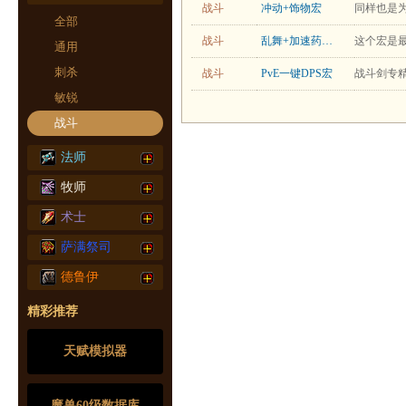
战斗
冲动+饰物宏
全部
战斗
乱舞+加速药水宏
通用
刺杀
战斗
PvE一键DPS宏
敏锐
战斗
法师
牧师
术士
萨满祭司
德鲁伊
精彩推荐
天赋模拟器
魔兽60级数据库