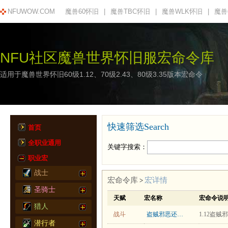
NFUWOW.COM
魔兽60怀旧
|
魔兽TBC怀旧
|
魔兽WLK怀旧
|
魔兽
NFU社区魔兽世界怀旧服宏命令库
适用于魔兽世界怀旧60级1.12、70级2.43、80级3.35版本宏命令
快速筛选Search
首页
全职业通用
关键字搜索：
职业宏
战士
宏命令库
宏详情
>
圣骑士
天赋
宏名称
宏命令说
猎人
战斗
盗贼邪恶还击宏
1.12盗
潜行者