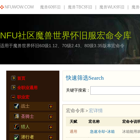
NFUWOW.COM
魔兽60怀旧
|
魔兽TBC怀旧
|
魔兽WLK怀旧
|
魔兽
NFU社区魔兽世界怀旧服宏命令库
适用于魔兽世界怀旧60级1.12、70级2.43、80级3.35版本宏命令
快速筛选Search
首页
全职业通用
关键字搜索：
职业宏
战士
宏命令库
宏详情
>
圣骑士
天赋
宏名称
宏命令说
猎人
通用
急速冷却+冰箱
潜行者