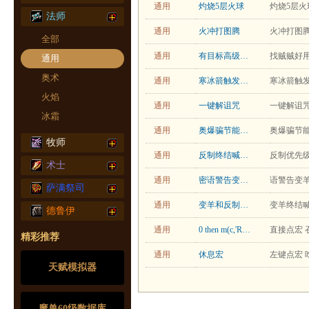
通用
灼烧5层火球
灼烧5层火
法师
通用
火冲打图腾
火冲打图
全部
通用
有目标高级奥爆无目标1级奥爆
找贼贼好
通用
奥术
通用
寒冰箭触发节能施法释放火球
寒冰箭触
火焰
通用
一键解诅咒
一键解诅
冰霜
通用
奥爆骗节能施法
奥爆骗节
牧师
通用
反制终结喊话宏
术士
通用
密语警告变羊宏
萨满祭司
通用
变羊和反制的终结喊话宏
德鲁伊
通用
0 then m(c,'RAID')else m(c,'PARTY')end' data-desc="直接点宏 召唤餐桌 且自动通告队伍或团队,不在队伍或团队中则点击无效果 CTRL或SHIFT点宏 做大面包 ALT点宏 做大水 (BTW:宏中绿色部分可以改为你自己想叫人拉桌子说的话,但只能最多有60个字符,汉字数字字母标点均算一个字符)">厨房宏
精彩推荐
通用
休息宏
天赋模拟器
魔兽60级数据库