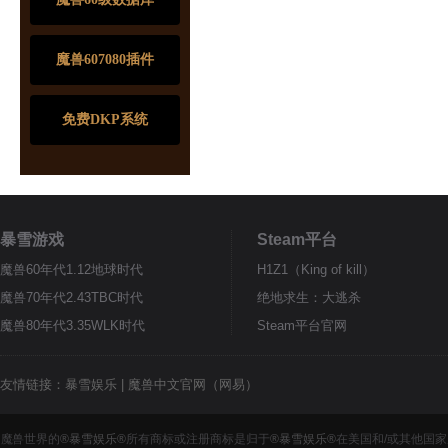
魔兽607080插件
免费DKP系统
暴雪游戏
Steam平台
魔兽60年代1.12地球时代
H1Z1（King of kill）
魔兽70年代2.43TBC时代
绝地求生：大逃杀
魔兽80年代3.35WLK时代
Steam平台官网
友情链接：
暴雪娱乐
|
魔兽中文官网（网易）
魔兽世界的
®暴雪娱乐®
所有商标或注册商标是归于
®暴雪娱乐®
在美国和/或其他国